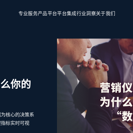
专
业
服
务
产
品
平
台
平
台
集
成
行
业
洞
察
关
于
我
们
什么你的
据为核心的决策系
键指标实时可视