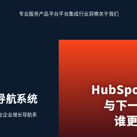
专
业
服
务
产
品
平
台
平
台
集
成
行
业
洞
察
关
于
我
们
长导航系统
rce在企业增长导航系